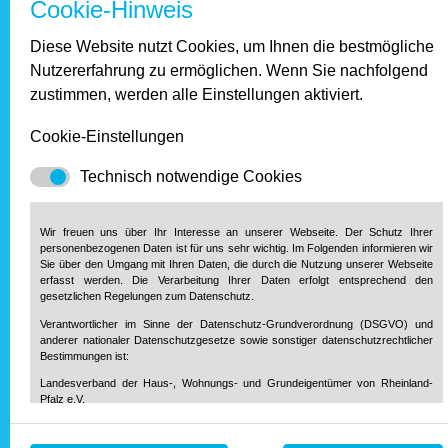
Cookie-Hinweis
Januar 2017
Diese Website nutzt Cookies, um Ihnen die bestmögliche
Nutzererfahrung zu ermöglichen. Wenn Sie nachfolgend
2016
zustimmen, werden alle Einstellungen aktiviert.
Dezember 2016
Cookie-Einstellungen
November 2016
Oktober 2016
Technisch notwendige Cookies
September 2016
August 2016
Wir freuen uns über Ihr Interesse an unserer Webseite. Der Schutz Ihrer
Juli 2016
personenbezogenen Daten ist für uns sehr wichtig. Im Folgenden informieren wir
Juni 2016
Sie über den Umgang mit Ihren Daten, die durch die Nutzung unserer Webseite
Mai 2016
erfasst werden. Die Verarbeitung Ihrer Daten erfolgt entsprechend den
gesetzlichen Regelungen zum Datenschutz.
April 2016
März 2016
Verantwortlicher im Sinne der Datenschutz-Grundverordnung (DSGVO) und
anderer nationaler Datenschutzgesetze sowie sonstiger datenschutzrechtlicher
Februar 2016
Bestimmungen ist:
Januar 2016
Landesverband der Haus-, Wohnungs- und Grundeigentümer von Rheinland-
Pfalz e.V.
Diether-von-Isenburg-Str. 9-11
55116 Mainz
2015
Telefon: 0 61 31 / 61 97 20