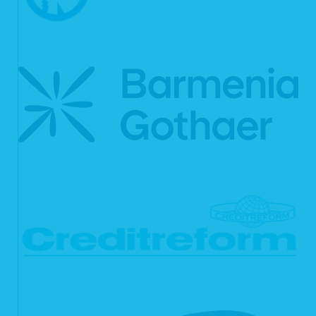
Verarbeitung für Sie.
Ihnen steht das Recht zu, Auskunft darüber zu verlangen, ob die Sie
betreffenden personenbezogenen Daten in ein Drittland oder an eine
internationale Organisation übermittelt werden. In diesem Zusammenhang
können Sie verlangen, über die geeigneten Garantien gem. Art. 46 DSGVO im
Zusammenhang mit der Übermittlung unterrichtet zu werden.
6.2 Recht auf Berichtigung
Sie haben gemäß Art. 16 DSGVO das Recht, von uns die Berichtigung und/oder
Vervollständigung Ihrer unrichtigen personenbezogenen Daten zu verlangen.
6.3 Recht auf Löschung
Sie können von uns gemäß Art. 17 DSGVO verlangen, dass Ihre
personenbezogenen Daten unverzüglich gelöscht werden. Wir sind verpflichtet,
Ihre Daten unverzüglich zu löschen, sofern einer der folgenden Gründe zutrifft:
Ihre personenbezogenen Daten sind für die Zwecke, für die sie erhoben
oder auf sonstige Weise verarbeitet wurden, nicht mehr notwendig.
Sie widerrufen Ihre Einwilligung, auf die wir die Verarbeitung gemäß Art. 6
Abs. 1 lit. a DSGVO oder Art. 9 Abs. 2 lit. a DSGVO stützen, und es fehlt
an einer anderweitigen Rechtsgrundlage für die Verarbeitung.
Sie legen gemäß Art. 21 Abs. 1 DSGVO Widerspruch gegen die
Verarbeitung ein und es liegen keine vorrangigen berechtigten Gründe
für die Verarbeitung vor, oder Sie legen gemäß Art. 21 Abs. 2 DSGVO
Widerspruch gegen die Verarbeitung ein.
Ihre personenbezogenen Daten wurden unrechtmäßig verarbeitet.