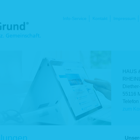
Navigation
Info-Service
Kontakt
Impressum
überspringen
HAUS 
RHEINL
Diether
55116 
Telefon
zum Kon
ilungen
Unser