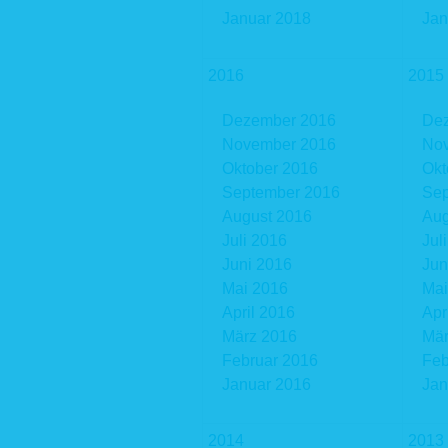
Na
Januar 2018
Jan
Ve
In
IP
2016
2015
We
We
Dezember 2016
De
Die aufge
November 2016
No
gewährlei
Rechtsgru
Oktober 2016
Okt
Darstellun
September 2016
Sep
S. 1, Abs.
August 2016
Aug
Zudem die
Zwecken. 
Juli 2016
Jul
ebenfalls 
Juni 2016
Jun
Aus Gründ
Mai 2016
Mai
Webserver
Rückschlu
April 2016
Apr
durch Ver
März 2016
Mär
einen Bez
Februar 2016
Feb
ggf. zu s
personen
Januar 2016
Jan
Weitergabe
2. Kont
2014
2013