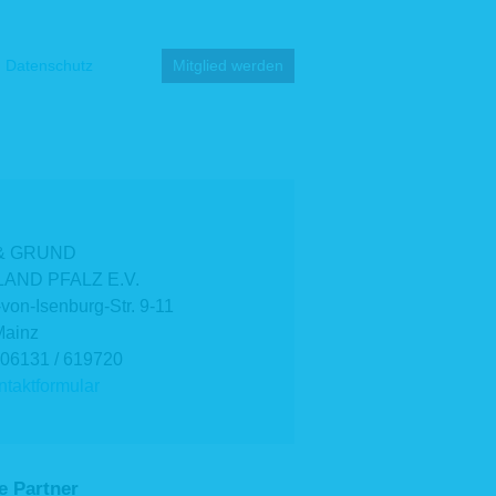
Datenschutz
Mitglied werden
& GRUND
AND PFALZ E.V.
-von-Isenburg-Str. 9-11
Mainz
 06131 / 619720
taktformular
e Partner