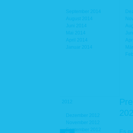
Auf unser
Kontaktau
September 2014
De
Eingabema
August 2014
No
N
Juni 2014
Aug
E-
Mai 2014
Jun
de
April 2014
Apr
Rechtsgru
Januar 2014
Mär
ausschlie
Feb
verwendet
Daten fü
personen
Kommunika
betroffen
erhobenen
3. Date
Pre
Eine Überm
2012
we
20
Dezember 2012
ha
we
November 2012
di
September 2012
Es ge
Ve