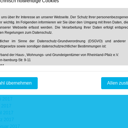
chnisch notwendige Cookies
 2019
il 2019
z 2019
n uns über Ihr Interesse an unserer Webseite. Der Schutz Ihrer personenbezogenen
ruar 2019
hr wichtig. Im Folgenden informieren wir Sie über den Umgang mit Ihren Daten, di
nserer Webseite erfasst werden. Die Verarbeitung Ihrer Daten erfolgt entspr
uar 2019
hen Regelungen zum Datenschutz.
rtlicher im Sinne der Datenschutz-Grundverordnung (DSGVO) und anderer n
tzgesetze sowie sonstiger datenschutzrechtlicher Bestimmungen ist:
band der Haus-, Wohnungs- und Grundeigentümer von Rheinland-Pfalz e.V.
zember 2017
n-Isenburg-Str. 9-11
vember 2017
inz
 61 31 / 61 97 20
ober 2017
 61 31 / 61 98 68
tember 2017
fo@hausundgrund-rlp.de
hl übernehmen
Allen zus
ust 2017
tstellung der Webseite und Speicherung in Logfiles
i 2017
i 2017
f unserer Webseite ist es technisch notwendig, dass über Ihren Internetbrowse
 2017
Webserver übermittelt werden. So werden während einer laufenden Verbi
ation zwischen Ihrem Internetbrowser und unserem Webserver folge
il 2017
hnet:
z 2017
tum und Uhrzeit des Zugriffs auf unsere Webseite
ruar 2017