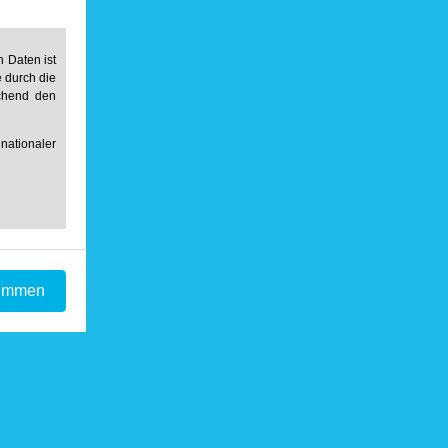
 Daten ist
e durch die
echend den
ationaler
timmen
r Daten an
ndung zur
nde Daten