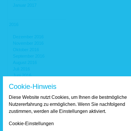
Januar 2017
2016
Dezember 2016
November 2016
Oktober 2016
September 2016
August 2016
Juli 2016
Juni 2016
Mai 2016
Cookie-Hinweis
April 2016
März 2016
Diese Website nutzt Cookies, um Ihnen die bestmögliche
Februar 2016
Nutzererfahrung zu ermöglichen. Wenn Sie nachfolgend
Januar 2016
zustimmen, werden alle Einstellungen aktiviert.
Cookie-Einstellungen
2015