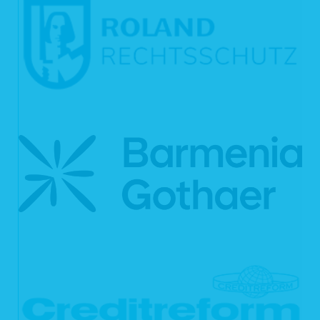
Sie haben gemäß Art. 16 DSGVO das Recht, von uns die Berichtigung und/oder
Vervollständigung Ihrer unrichtigen personenbezogenen Daten zu verlangen.
6.3 Recht auf Löschung
Sie können von uns gemäß Art. 17 DSGVO verlangen, dass Ihre
personenbezogenen Daten unverzüglich gelöscht werden. Wir sind verpflichtet,
Ihre Daten unverzüglich zu löschen, sofern einer der folgenden Gründe zutrifft:
Ihre personenbezogenen Daten sind für die Zwecke, für die sie erhoben
oder auf sonstige Weise verarbeitet wurden, nicht mehr notwendig.
Sie widerrufen Ihre Einwilligung, auf die wir die Verarbeitung gemäß Art. 6
Abs. 1 lit. a DSGVO oder Art. 9 Abs. 2 lit. a DSGVO stützen, und es fehlt
an einer anderweitigen Rechtsgrundlage für die Verarbeitung.
Sie legen gemäß Art. 21 Abs. 1 DSGVO Widerspruch gegen die
Verarbeitung ein und es liegen keine vorrangigen berechtigten Gründe
für die Verarbeitung vor, oder Sie legen gemäß Art. 21 Abs. 2 DSGVO
Widerspruch gegen die Verarbeitung ein.
Ihre personenbezogenen Daten wurden unrechtmäßig verarbeitet.
Die Löschung Ihrer personenbezogenen Daten ist zur Erfüllung einer
rechtlichen Verpflichtung nach dem Unionsrecht oder dem Recht der
Mitgliedsstaaten erforderlich, dem wir unterliegen.
Ihre personenbezogenen Daten wurden in Bezug auf angebotene
Dienste der Informationsgesellschaft gemäß Art. 8 Abs. 1 DSGVO
erhoben.
Haben wir Ihre personenbezogenen Daten öffentlich gemacht und sind wir
gemäß Art. 17 Abs. 1 DSGVO zu deren Löschung verpflichtet, so treffen wir
unter Berücksichtigung der verfügbaren Technologie und der