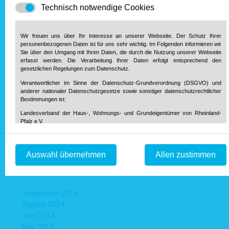
Technisch notwendige Cookies
Dezember 2015
November 2015
Oktober 2015
Wir freuen uns über Ihr Interesse an unserer Webseite. Der Schutz Ihrer
personenbezogenen Daten ist für uns sehr wichtig. Im Folgenden informieren wir
September 2015
Sie über den Umgang mit Ihren Daten, die durch die Nutzung unserer Webseite
August 2015
erfasst werden. Die Verarbeitung Ihrer Daten erfolgt entsprechend den
gesetzlichen Regelungen zum Datenschutz.
Juli 2015
Juni 2015
Verantwortlicher im Sinne der Datenschutz-Grundverordnung (DSGVO) und
anderer nationaler Datenschutzgesetze sowie sonstiger datenschutzrechtlicher
Mai 2015
Bestimmungen ist:
April 2015
Landesverband der Haus-, Wohnungs- und Grundeigentümer von Rheinland-
März 2015
Pfalz e.V.
Februar 2015
Diether-von-Isenburg-Str. 9-11
Januar 2015
55116 Mainz
Telefon: 0 61 31 / 61 97 20
Auswahl übernehmen
Allen zustimmen
Telefax: 0 61 31 / 61 98 68
info@hausundgrund-rlp.de
E-Mail:
2014
1. Bereitstellung der Webseite und Speicherung in Logfiles
September 2014
Bei Aufruf unserer Webseite ist es technisch notwendig, dass über Ihren
August 2014
Internetbrowser Daten an unseren Webserver übermittelt werden. So werden
während einer laufenden Verbindung zur Kommunikation zwischen Ihrem
Juni 2014
Internetbrowser und unserem Webserver folgende Daten aufgezeichnet:
Mai 2014