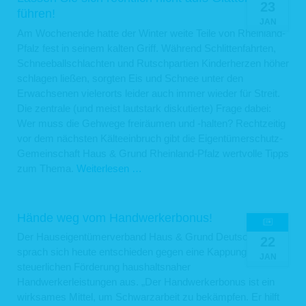
23
gelöscht, wenn sie zu diesen Zwecken nicht mehr erforderlich sind oder Sie von
führen!
Ihrem Widerrufs- oder Widerspruchsrecht Gebrauch gemacht haben.
JAN
Am Wochenende hatte der Winter weite Teile von Rheinland-
5. Verwendung von Cookies
Pfalz fest in seinem kalten Griff. Während Schlittenfahrten,
Auf unseren Webseiten setzen wir Cookies ein. Cookies werden auf Ihrem
Schneeballschlachten und Rutschpartien Kinderherzen höher
Rechner gespeichert und von diesem an unsere Webseiten übermittelt. Ein
schlagen ließen, sorgten Eis und Schnee unter den
Cookie enthält eine charakteristische Zeichenfolge, die eine eindeutige
Erwachsenen vielerorts leider auch immer wieder für Streit.
Identifizierung Deines Webbrowsers beim erneuten Aufrufen unserer Webseite
ermöglicht.
Die zentrale (und meist lautstark diskutierte) Frage dabei:
Cookies zur Reichweitenmessung ermöglichen es uns, anonyme statistische
Wer muss die Gehwege freiräumen und -halten? Rechtzeitig
Informationen über die Nutzung unserer Webseite zu erhalten und zu verstehen,
vor dem nächsten Kälteeinbruch gibt die Eigentümerschutz-
wie Besucher mit unseren Webseiten interagieren. Mithilfe dieser Cookies
können wir beispielsweise die Besucherzahlen auf unseren Webseiten ermitteln
Gemeinschaft Haus & Grund Rheinland-Pfalz wertvolle Tipps
und unsere Webseiteninhalte optimieren.
Immer
zum Thema.
Weiterlesen …
6. Ihre Betroffenenrechte
Ärger
um
Verarbeiten wir Ihre personenbezogenen Daten, sind Sie eine betroffene Person
die
gemäß Art. 4 Nr. 1 DSGVO mit folgenden Rechten gegenüber uns:
Hände weg vom Handwerkerbonus!
Räum-
6.1 Auskunft
Der Hauseigentümerverband Haus & Grund Deutschland
22
und
sprach sich heute entschieden gegen eine Kappung der
Sie können von uns gemäß Art. 15 DSGVO eine Bestätigung darüber verlangen,
Streupflicht:
JAN
ob personenbezogene Daten, die Sie betreffen, von uns verarbeitet werden.
steuerlichen Förderung haushaltsnaher
Lassen
Sofern wir Ihre personenbezogenen Daten verarbeiten, können Sie von uns über
Handwerkerleistungen aus. „Der Handwerkerbonus ist ein
folgende Informationen Auskunft verlangen:
Sie
wirksames Mittel, um Schwarzarbeit zu bekämpfen. Er hilft
sich
die Verarbeitungszwecke;