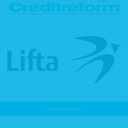
Sie legen gemäß Art. 21 Abs. 1 DSGVO Widerspruch gegen die
Verarbeitung ein und es liegen keine vorrangigen berechtigten Gründe
für die Verarbeitung vor, oder Sie legen gemäß Art. 21 Abs. 2 DSGVO
Widerspruch gegen die Verarbeitung ein.
Ihre personenbezogenen Daten wurden unrechtmäßig verarbeitet.
Die Löschung Ihrer personenbezogenen Daten ist zur Erfüllung einer
rechtlichen Verpflichtung nach dem Unionsrecht oder dem Recht der
Mitgliedsstaaten erforderlich, dem wir unterliegen.
Ihre personenbezogenen Daten wurden in Bezug auf angebotene
Dienste der Informationsgesellschaft gemäß Art. 8 Abs. 1 DSGVO
erhoben.
Haben wir Ihre personenbezogenen Daten öffentlich gemacht und sind wir
gemäß Art. 17 Abs. 1 DSGVO zu deren Löschung verpflichtet, so treffen wir
unter Berücksichtigung der verfügbaren Technologie und der
Implementierungskosten angemessene Maßnahmen, auch technischer Art, um
die für die Datenverarbeitung Verantwortlichen, die die personenbezogenen
Daten verarbeiten, darüber zu informieren, dass Sie als betroffene Person von
ihnen die Löschung aller Links zu Ihren personenbezogenen Daten oder von
Kopien oder Replikationen Ihrer personenbezogenen Daten verlangt haben.
Das Recht auf Löschung besteht nicht, soweit die Verarbeitung erforderlich ist
zur Ausübung des Rechts auf freie Meinungsäußerung und Information;
zur Erfüllung einer rechtlichen Verpflichtung, der wir unterliegen, oder zur
Zum Seitenanfang
Wahrnehmung einer Aufgabe, die im öffentlichen Interesse liegt oder in
Ausübung öffentlicher Gewalt erfolgt, die uns übertragen wurde;
aus Gründen des öffentlichen Interesses im Bereich der öffentlichen
Gesundheit (Art. 9 Abs. 2 lit. h und i sowie Art. 9 Abs. 3 DSGVO);