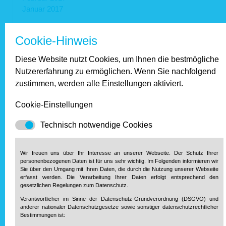
Januar 2017
Cookie-Hinweis
2016
Diese Website nutzt Cookies, um Ihnen die bestmögliche
Dezember 2016
Nutzererfahrung zu ermöglichen. Wenn Sie nachfolgend
November 2016
zustimmen, werden alle Einstellungen aktiviert.
Oktober 2016
September 2016
Cookie-Einstellungen
August 2016
Juli 2016
Technisch notwendige Cookies
Juni 2016
Mai 2016
April 2016
Wir freuen uns über Ihr Interesse an unserer Webseite. Der Schutz Ihrer
personenbezogenen Daten ist für uns sehr wichtig. Im Folgenden informieren wir
März 2016
Sie über den Umgang mit Ihren Daten, die durch die Nutzung unserer Webseite
Februar 2016
erfasst werden. Die Verarbeitung Ihrer Daten erfolgt entsprechend den
Januar 2016
gesetzlichen Regelungen zum Datenschutz.
Verantwortlicher im Sinne der Datenschutz-Grundverordnung (DSGVO) und
anderer nationaler Datenschutzgesetze sowie sonstiger datenschutzrechtlicher
Bestimmungen ist:
2015