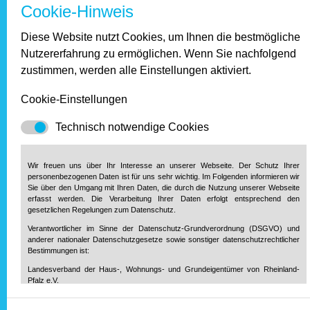
Cookie-Hinweis
Januar 2017
Diese Website nutzt Cookies, um Ihnen die bestmögliche
Nutzererfahrung zu ermöglichen. Wenn Sie nachfolgend
2016
zustimmen, werden alle Einstellungen aktiviert.
Dezember 2016
Cookie-Einstellungen
November 2016
Oktober 2016
Technisch notwendige Cookies
September 2016
August 2016
Juli 2016
Wir freuen uns über Ihr Interesse an unserer Webseite. Der Schutz Ihrer
personenbezogenen Daten ist für uns sehr wichtig. Im Folgenden informieren wir
Juni 2016
Sie über den Umgang mit Ihren Daten, die durch die Nutzung unserer Webseite
Mai 2016
erfasst werden. Die Verarbeitung Ihrer Daten erfolgt entsprechend den
April 2016
gesetzlichen Regelungen zum Datenschutz.
März 2016
Verantwortlicher im Sinne der Datenschutz-Grundverordnung (DSGVO) und
Februar 2016
anderer nationaler Datenschutzgesetze sowie sonstiger datenschutzrechtlicher
Bestimmungen ist:
Januar 2016
Landesverband der Haus-, Wohnungs- und Grundeigentümer von Rheinland-
Pfalz e.V.
Diether-von-Isenburg-Str. 9-11
2015
55116 Mainz