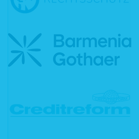
Tragweite und die angestrebten Auswirkungen einer derartigen
Verarbeitung für Sie.
Ihnen steht das Recht zu, Auskunft darüber zu verlangen, ob die Sie
betreffenden personenbezogenen Daten in ein Drittland oder an eine
internationale Organisation übermittelt werden. In diesem Zusammenhang
können Sie verlangen, über die geeigneten Garantien gem. Art. 46 DSGVO im
Zusammenhang mit der Übermittlung unterrichtet zu werden.
6.2 Recht auf Berichtigung
Sie haben gemäß Art. 16 DSGVO das Recht, von uns die Berichtigung und/oder
Vervollständigung Ihrer unrichtigen personenbezogenen Daten zu verlangen.
6.3 Recht auf Löschung
Sie können von uns gemäß Art. 17 DSGVO verlangen, dass Ihre
personenbezogenen Daten unverzüglich gelöscht werden. Wir sind verpflichtet,
Ihre Daten unverzüglich zu löschen, sofern einer der folgenden Gründe zutrifft:
Ihre personenbezogenen Daten sind für die Zwecke, für die sie erhoben
oder auf sonstige Weise verarbeitet wurden, nicht mehr notwendig.
Sie widerrufen Ihre Einwilligung, auf die wir die Verarbeitung gemäß Art. 6
Abs. 1 lit. a DSGVO oder Art. 9 Abs. 2 lit. a DSGVO stützen, und es fehlt
an einer anderweitigen Rechtsgrundlage für die Verarbeitung.
Sie legen gemäß Art. 21 Abs. 1 DSGVO Widerspruch gegen die
Verarbeitung ein und es liegen keine vorrangigen berechtigten Gründe
für die Verarbeitung vor, oder Sie legen gemäß Art. 21 Abs. 2 DSGVO
Widerspruch gegen die Verarbeitung ein.