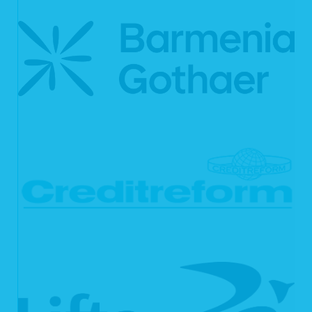
Ihnen steht das Recht zu, Auskunft darüber zu verlangen, ob die Sie
betreffenden personenbezogenen Daten in ein Drittland oder an eine
internationale Organisation übermittelt werden. In diesem Zusammenhang
können Sie verlangen, über die geeigneten Garantien gem. Art. 46 DSGVO im
Zusammenhang mit der Übermittlung unterrichtet zu werden.
6.2 Recht auf Berichtigung
Sie haben gemäß Art. 16 DSGVO das Recht, von uns die Berichtigung und/oder
Vervollständigung Ihrer unrichtigen personenbezogenen Daten zu verlangen.
6.3 Recht auf Löschung
Sie können von uns gemäß Art. 17 DSGVO verlangen, dass Ihre
personenbezogenen Daten unverzüglich gelöscht werden. Wir sind verpflichtet,
Ihre Daten unverzüglich zu löschen, sofern einer der folgenden Gründe zutrifft:
Ihre personenbezogenen Daten sind für die Zwecke, für die sie erhoben
oder auf sonstige Weise verarbeitet wurden, nicht mehr notwendig.
Sie widerrufen Ihre Einwilligung, auf die wir die Verarbeitung gemäß Art. 6
Abs. 1 lit. a DSGVO oder Art. 9 Abs. 2 lit. a DSGVO stützen, und es fehlt
an einer anderweitigen Rechtsgrundlage für die Verarbeitung.
Sie legen gemäß Art. 21 Abs. 1 DSGVO Widerspruch gegen die
Verarbeitung ein und es liegen keine vorrangigen berechtigten Gründe
für die Verarbeitung vor, oder Sie legen gemäß Art. 21 Abs. 2 DSGVO
Widerspruch gegen die Verarbeitung ein.
Ihre personenbezogenen Daten wurden unrechtmäßig verarbeitet.
Die Löschung Ihrer personenbezogenen Daten ist zur Erfüllung einer
rechtlichen Verpflichtung nach dem Unionsrecht oder dem Recht der