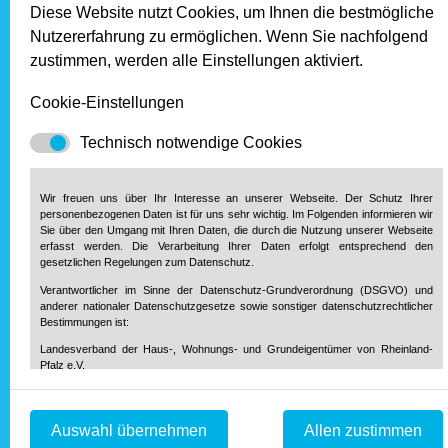
Diese Website nutzt Cookies, um Ihnen die bestmögliche
Januar 2017
Nutzererfahrung zu ermöglichen. Wenn Sie nachfolgend
zustimmen, werden alle Einstellungen aktiviert.
2016
Cookie-Einstellungen
Dezember 2016
Technisch notwendige Cookies
November 2016
Oktober 2016
September 2016
Wir freuen uns über Ihr Interesse an unserer Webseite. Der Schutz Ihrer
August 2016
personenbezogenen Daten ist für uns sehr wichtig. Im Folgenden informieren wir
Sie über den Umgang mit Ihren Daten, die durch die Nutzung unserer Webseite
Juli 2016
erfasst werden. Die Verarbeitung Ihrer Daten erfolgt entsprechend den
Juni 2016
gesetzlichen Regelungen zum Datenschutz.
Mai 2016
Verantwortlicher im Sinne der Datenschutz-Grundverordnung (DSGVO) und
April 2016
anderer nationaler Datenschutzgesetze sowie sonstiger datenschutzrechtlicher
März 2016
Bestimmungen ist:
Februar 2016
Landesverband der Haus-, Wohnungs- und Grundeigentümer von Rheinland-
Pfalz e.V.
Januar 2016
Diether-von-Isenburg-Str. 9-11
55116 Mainz
Telefon: 0 61 31 / 61 97 20
Auswahl übernehmen
Allen zustimmen
Telefax: 0 61 31 / 61 98 68
2015
info@hausundgrund-rlp.de
E-Mail: